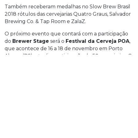
Também receberam medalhas no Slow Brew Brasil
2018 rótulos das cervejarias Quatro Graus, Salvador
Brewing Co. & Tap Room e ZalaZ.
O próximo evento que contará com a participação
do
Brewer Stage
será o
Festival da Cerveja POA
,
que acontece de 16 a 18 de novembro em Porto
Alegre (RS) e terá a participação de 50 cervejarias. O
festival contará com ranking atualizado em tempo
real exibido ao público em telão de LED.
Rótulos e Cervejarias
Premiadas
Cervejaria do Ano
ZalaZ
Lançamentos